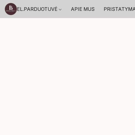
EL.PARDUOTUVĖ
APIE MUS
PRISTATYM