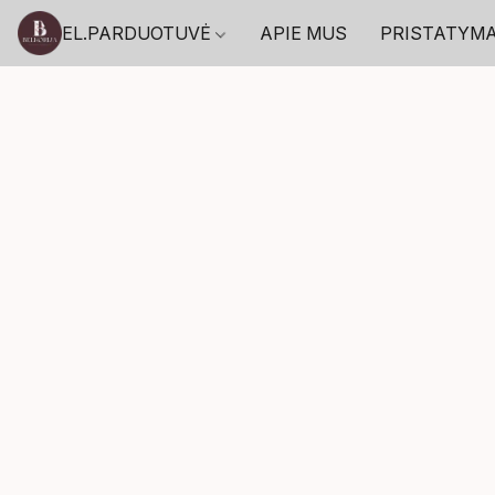
EL.PARDUOTUVĖ
APIE MUS
PRISTATYM